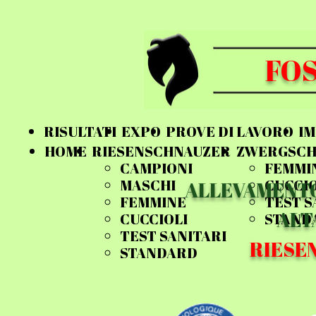
FOS
RISULTATI
EXPO
PROVE DI LAVORO
IM
HOME
RIESENSCHNAUZER
ZWERGSCH
CAMPIONI
FEMMI
MASCHI
CUCCIO
ALLEVAMENTO
FEMMINE
TEST S
ALT
CUCCIOLI
STAND
TEST SANITARI
RIESE
STANDARD