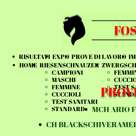
FOS
RISULTATI
EXPO
PROVE DI LAVORO
IM
HOME
RIESENSCHNAUZER
ZWERGSCH
CAMPIONI
FEMMI
MASCHI
CUCCIO
FEMMINE
TEST S
PROV
CUCCIOLI
STAND
TEST SANITARI
MCH ARIO F
STANDARD
CH BLACKSCHIVERAME